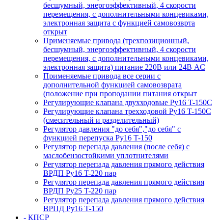
бесшумный, энергоэффективный, 4 скорости
перемещения, с дополнительными концевиками,
электронная защита с функцией самовозврта
открыт
Применяемые привода (трехпозиционный,
бесшумный, энергоэффективный, 4 скорости
перемещения, с дополнительными концевиками,
электронная защита) питание 220В или 24В AC
Применяемые привода все серии с
дополнительной функцией самовозврата
(положение при проподании питания открыт
Регулирующие клапана двухходовые Ру16 T-150С
Регулирующие клапана трехходовой Ру16 T-150С
(смесительный и разделительный)
Регулятор давления "до себя","до себя" с
функцией перепуска Ру16 T-150
Регулятор перепада давления (после себя) c
маслобензостойкими уплотнителями
Регулятор перепада давления прямого действия
ВРДП Ру16 T-220 пар
Регулятор перепада давления прямого действия
ВРДП Ру25 T-220 пар
Регулятор перепада давления прямого действия
ВРПД Ру16 T-150
- КПСР