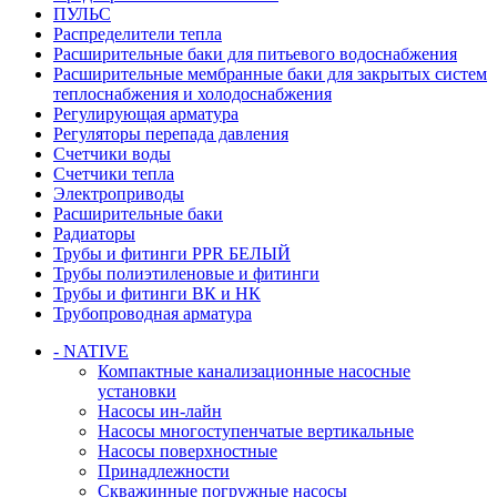
ПУЛЬС
Распределители тепла
Расширительные баки для питьевого водоснабжения
Расширительные мембранные баки для закрытых систем
теплоснабжения и холодоснабжения
Регулирующая арматура
Регуляторы перепада давления
Счетчики воды
Счетчики тепла
Электроприводы
Расширительные баки
Радиаторы
Трубы и фитинги PPR БЕЛЫЙ
Трубы полиэтиленовые и фитинги
Трубы и фитинги ВК и НК
Трубопроводная арматура
- NATIVE
Компактные канализационные насосные
установки
Насосы ин-лайн
Насосы многоступенчатые вертикальные
Насосы поверхностные
Принадлежности
Скважинные погружные насосы