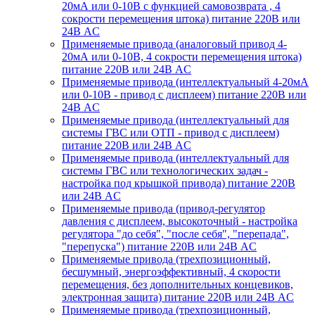
20мА или 0-10В с функцией самовозврата , 4
сокрости перемещения штока) питание 220В или
24В AC
Применяемые привода (аналоговый привод 4-
20мА или 0-10В, 4 сокрости перемещения штока)
питание 220В или 24В AC
Применяемые привода (интеллектуальный 4-20мА
или 0-10В - привод с дисплеем) питание 220В или
24В AC
Применяемые привода (интеллектуальный для
системы ГВС или ОТП - привод с дисплеем)
питание 220В или 24В AC
Применяемые привода (интеллектуальный для
системы ГВС или технологических задач -
настройка под крышкой привода) питание 220В
или 24В AC
Применяемые привода (привод-регулятор
давления с дисплеем, высокоточный - настройка
регулятора "до себя", "после себя", "перепада",
"перепуска") питание 220В или 24В AC
Применяемые привода (трехпозиционный,
бесшумный, энергоэффективный, 4 скорости
перемещения, без дополнительных концевиков,
электронная защита) питание 220В или 24В AC
Применяемые привода (трехпозиционный,