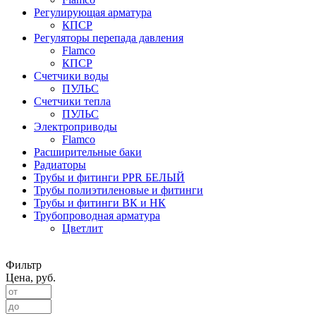
Регулирующая арматура
КПСР
Регуляторы перепада давления
Flamco
КПСР
Счетчики воды
ПУЛЬС
Счетчики тепла
ПУЛЬС
Электроприводы
Flamco
Расширительные баки
Радиаторы
Трубы и фитинги PPR БЕЛЫЙ
Трубы полиэтиленовые и фитинги
Трубы и фитинги ВК и НК
Трубопроводная арматура
Цветлит
Фильтр
Цена, руб.