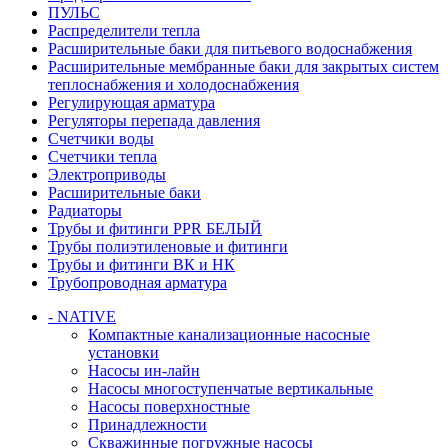
ПУЛЬС
Распределители тепла
Расширительные баки для питьевого водоснабжения
Расширительные мембранные баки для закрытых систем
теплоснабжения и холодоснабжения
Регулирующая арматура
Регуляторы перепада давления
Счетчики воды
Счетчики тепла
Электроприводы
Расширительные баки
Радиаторы
Трубы и фитинги PPR БЕЛЫЙ
Трубы полиэтиленовые и фитинги
Трубы и фитинги ВК и НК
Трубопроводная арматура
- NATIVE
Компактные канализационные насосные
установки
Насосы ин-лайн
Насосы многоступенчатые вертикальные
Насосы поверхностные
Принадлежности
Скважинные погружные насосы