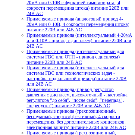
20мА или 0-10В с функцией самовозврата , 4
сокрости перемещения штока) питание 220В или
24В AC
Применяемые привода (аналоговый привод 4-
20мА или 0-10В, 4 сокрости перемещения штока)
питание 220В или 24В AC
Применяемые привода (интеллектуальный 4-20мА
или 0-10В - привод с дисплеем) питание 220В или
24В AC
Применяемые привода (интеллектуальный для
системы ГВС или ОТП - привод с дисплеем)
питание 220В или 24В AC
Применяемые привода (интеллектуальный для
системы ГВС или технологических задач -
настройка под крышкой привода) питание 220В
или 24В AC
Применяемые привода (привод-регулятор
давления с дисплеем, высокоточный - настройка
регулятора "до себя", "после себя", "перепада",
"перепуска") питание 220В или 24В AC
Применяемые привода (трехпозиционный,
бесшумный, энергоэффективный, 4 скорости
перемещения, без дополнительных концевиков,
электронная защита) питание 220В или 24В AC
Применяемые привода (трехпозиционный,