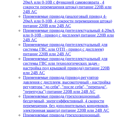
20мА или 0-10В с функцией самовозврата , 4
сокрости перемещения штока) питание 220В или
24В AC
Применяемые привода (аналоговый привод 4-
20мА или 0-10В, 4 сокрости перемещения штока)
питание 220В или 24В AC
Применяемые привода (интеллектуальный 4-20мА
или 0-10В - привод с дисплеем) питание 220В или
24В AC
Применяемые привода (интеллектуальный для
системы ГВС или ОТП - привод с дисплеем)
питание 220В или 24В AC
Применяемые привода (интеллектуальный для
системы ГВС или технологических задач -
настройка под крышкой привода) питание 220В
или 24В AC
Применяемые привода (привод-регулятор
давления с дисплеем, высокоточный - настройка
регулятора "до себя", "после себя", "перепада",
"перепуска") питание 220В или 24В AC
Применяемые привода (трехпозиционный,
бесшумный, энергоэффективный, 4 скорости
перемещения, без дополнительных концевиков,
электронная защита) питание 220В или 24В AC
Применяемые привода (трехпозиционный,