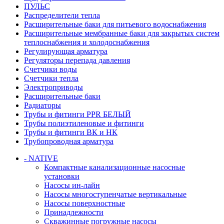
ПУЛЬС
Распределители тепла
Расширительные баки для питьевого водоснабжения
Расширительные мембранные баки для закрытых систем
теплоснабжения и холодоснабжения
Регулирующая арматура
Регуляторы перепада давления
Счетчики воды
Счетчики тепла
Электроприводы
Расширительные баки
Радиаторы
Трубы и фитинги PPR БЕЛЫЙ
Трубы полиэтиленовые и фитинги
Трубы и фитинги ВК и НК
Трубопроводная арматура
- NATIVE
Компактные канализационные насосные
установки
Насосы ин-лайн
Насосы многоступенчатые вертикальные
Насосы поверхностные
Принадлежности
Скважинные погружные насосы