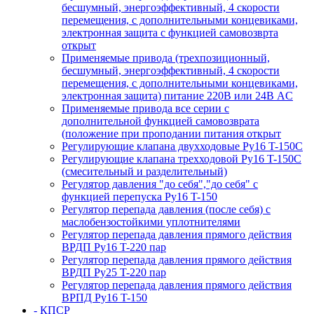
бесшумный, энергоэффективный, 4 скорости
перемещения, с дополнительными концевиками,
электронная защита с функцией самовозврта
открыт
Применяемые привода (трехпозиционный,
бесшумный, энергоэффективный, 4 скорости
перемещения, с дополнительными концевиками,
электронная защита) питание 220В или 24В AC
Применяемые привода все серии с
дополнительной функцией самовозврата
(положение при проподании питания открыт
Регулирующие клапана двухходовые Ру16 T-150С
Регулирующие клапана трехходовой Ру16 T-150С
(смесительный и разделительный)
Регулятор давления "до себя","до себя" с
функцией перепуска Ру16 T-150
Регулятор перепада давления (после себя) c
маслобензостойкими уплотнителями
Регулятор перепада давления прямого действия
ВРДП Ру16 T-220 пар
Регулятор перепада давления прямого действия
ВРДП Ру25 T-220 пар
Регулятор перепада давления прямого действия
ВРПД Ру16 T-150
- КПСР