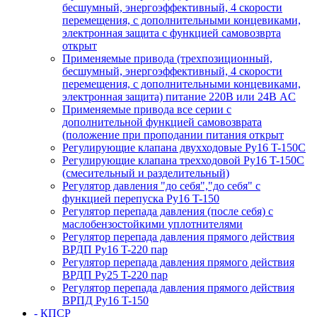
бесшумный, энергоэффективный, 4 скорости
перемещения, с дополнительными концевиками,
электронная защита с функцией самовозврта
открыт
Применяемые привода (трехпозиционный,
бесшумный, энергоэффективный, 4 скорости
перемещения, с дополнительными концевиками,
электронная защита) питание 220В или 24В AC
Применяемые привода все серии с
дополнительной функцией самовозврата
(положение при проподании питания открыт
Регулирующие клапана двухходовые Ру16 T-150С
Регулирующие клапана трехходовой Ру16 T-150С
(смесительный и разделительный)
Регулятор давления "до себя","до себя" с
функцией перепуска Ру16 T-150
Регулятор перепада давления (после себя) c
маслобензостойкими уплотнителями
Регулятор перепада давления прямого действия
ВРДП Ру16 T-220 пар
Регулятор перепада давления прямого действия
ВРДП Ру25 T-220 пар
Регулятор перепада давления прямого действия
ВРПД Ру16 T-150
- КПСР