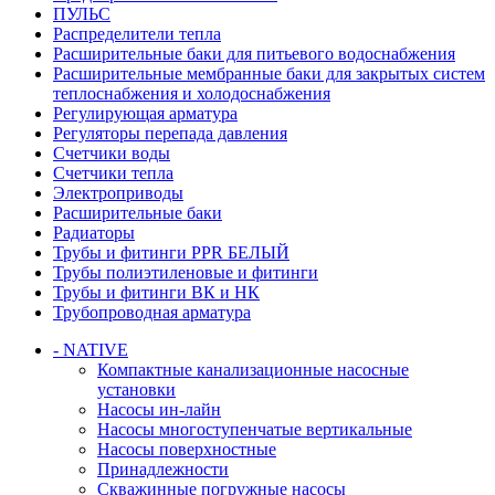
ПУЛЬС
Распределители тепла
Расширительные баки для питьевого водоснабжения
Расширительные мембранные баки для закрытых систем
теплоснабжения и холодоснабжения
Регулирующая арматура
Регуляторы перепада давления
Счетчики воды
Счетчики тепла
Электроприводы
Расширительные баки
Радиаторы
Трубы и фитинги PPR БЕЛЫЙ
Трубы полиэтиленовые и фитинги
Трубы и фитинги ВК и НК
Трубопроводная арматура
- NATIVE
Компактные канализационные насосные
установки
Насосы ин-лайн
Насосы многоступенчатые вертикальные
Насосы поверхностные
Принадлежности
Скважинные погружные насосы