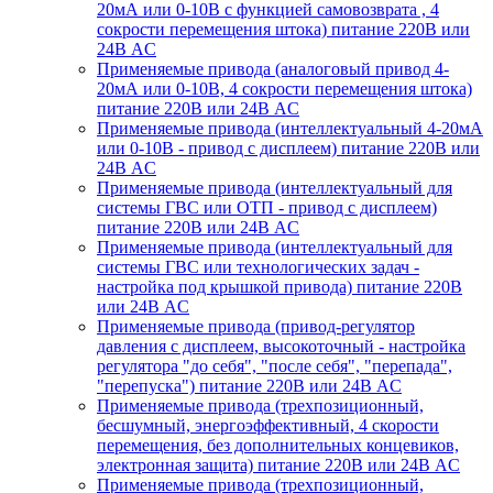
20мА или 0-10В с функцией самовозврата , 4
сокрости перемещения штока) питание 220В или
24В AC
Применяемые привода (аналоговый привод 4-
20мА или 0-10В, 4 сокрости перемещения штока)
питание 220В или 24В AC
Применяемые привода (интеллектуальный 4-20мА
или 0-10В - привод с дисплеем) питание 220В или
24В AC
Применяемые привода (интеллектуальный для
системы ГВС или ОТП - привод с дисплеем)
питание 220В или 24В AC
Применяемые привода (интеллектуальный для
системы ГВС или технологических задач -
настройка под крышкой привода) питание 220В
или 24В AC
Применяемые привода (привод-регулятор
давления с дисплеем, высокоточный - настройка
регулятора "до себя", "после себя", "перепада",
"перепуска") питание 220В или 24В AC
Применяемые привода (трехпозиционный,
бесшумный, энергоэффективный, 4 скорости
перемещения, без дополнительных концевиков,
электронная защита) питание 220В или 24В AC
Применяемые привода (трехпозиционный,