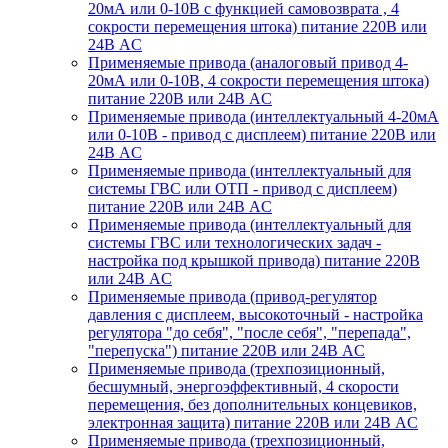
20мА или 0-10В с функцией самовозврата , 4
сокрости перемещения штока) питание 220В или
24В AC
Применяемые привода (аналоговый привод 4-
20мА или 0-10В, 4 сокрости перемещения штока)
питание 220В или 24В AC
Применяемые привода (интеллектуальный 4-20мА
или 0-10В - привод с дисплеем) питание 220В или
24В AC
Применяемые привода (интеллектуальный для
системы ГВС или ОТП - привод с дисплеем)
питание 220В или 24В AC
Применяемые привода (интеллектуальный для
системы ГВС или технологических задач -
настройка под крышкой привода) питание 220В
или 24В AC
Применяемые привода (привод-регулятор
давления с дисплеем, высокоточный - настройка
регулятора "до себя", "после себя", "перепада",
"перепуска") питание 220В или 24В AC
Применяемые привода (трехпозиционный,
бесшумный, энергоэффективный, 4 скорости
перемещения, без дополнительных концевиков,
электронная защита) питание 220В или 24В AC
Применяемые привода (трехпозиционный,