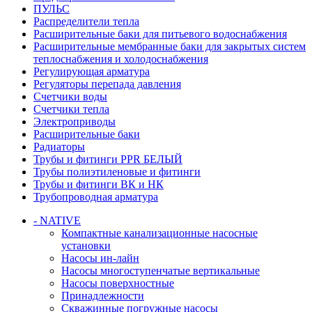
ПУЛЬС
Распределители тепла
Расширительные баки для питьевого водоснабжения
Расширительные мембранные баки для закрытых систем
теплоснабжения и холодоснабжения
Регулирующая арматура
Регуляторы перепада давления
Счетчики воды
Счетчики тепла
Электроприводы
Расширительные баки
Радиаторы
Трубы и фитинги PPR БЕЛЫЙ
Трубы полиэтиленовые и фитинги
Трубы и фитинги ВК и НК
Трубопроводная арматура
- NATIVE
Компактные канализационные насосные
установки
Насосы ин-лайн
Насосы многоступенчатые вертикальные
Насосы поверхностные
Принадлежности
Скважинные погружные насосы