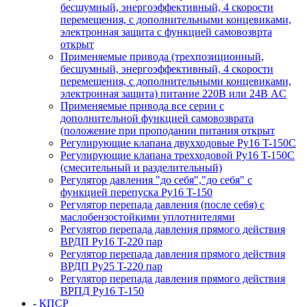
бесшумный, энергоэффективный, 4 скорости
перемещения, с дополнительными концевиками,
электронная защита с функцией самовозврта
открыт
Применяемые привода (трехпозиционный,
бесшумный, энергоэффективный, 4 скорости
перемещения, с дополнительными концевиками,
электронная защита) питание 220В или 24В AC
Применяемые привода все серии с
дополнительной функцией самовозврата
(положение при проподании питания открыт
Регулирующие клапана двухходовые Ру16 T-150С
Регулирующие клапана трехходовой Ру16 T-150С
(смесительный и разделительный)
Регулятор давления "до себя","до себя" с
функцией перепуска Ру16 T-150
Регулятор перепада давления (после себя) c
маслобензостойкими уплотнителями
Регулятор перепада давления прямого действия
ВРДП Ру16 T-220 пар
Регулятор перепада давления прямого действия
ВРДП Ру25 T-220 пар
Регулятор перепада давления прямого действия
ВРПД Ру16 T-150
- КПСР