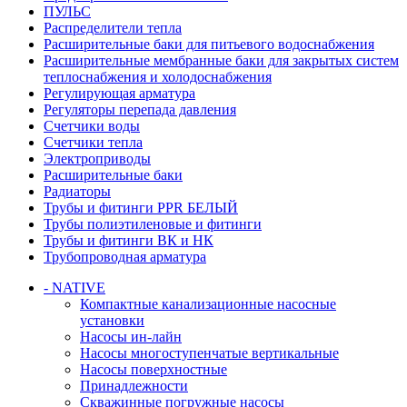
ПУЛЬС
Распределители тепла
Расширительные баки для питьевого водоснабжения
Расширительные мембранные баки для закрытых систем
теплоснабжения и холодоснабжения
Регулирующая арматура
Регуляторы перепада давления
Счетчики воды
Счетчики тепла
Электроприводы
Расширительные баки
Радиаторы
Трубы и фитинги PPR БЕЛЫЙ
Трубы полиэтиленовые и фитинги
Трубы и фитинги ВК и НК
Трубопроводная арматура
- NATIVE
Компактные канализационные насосные
установки
Насосы ин-лайн
Насосы многоступенчатые вертикальные
Насосы поверхностные
Принадлежности
Скважинные погружные насосы