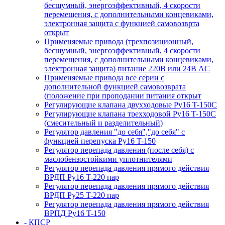
бесшумный, энергоэффективный, 4 скорости
перемещения, с дополнительными концевиками,
электронная защита с функцией самовозврта
открыт
Применяемые привода (трехпозиционный,
бесшумный, энергоэффективный, 4 скорости
перемещения, с дополнительными концевиками,
электронная защита) питание 220В или 24В AC
Применяемые привода все серии с
дополнительной функцией самовозврата
(положение при проподании питания открыт
Регулирующие клапана двухходовые Ру16 T-150С
Регулирующие клапана трехходовой Ру16 T-150С
(смесительный и разделительный)
Регулятор давления "до себя","до себя" с
функцией перепуска Ру16 T-150
Регулятор перепада давления (после себя) c
маслобензостойкими уплотнителями
Регулятор перепада давления прямого действия
ВРДП Ру16 T-220 пар
Регулятор перепада давления прямого действия
ВРДП Ру25 T-220 пар
Регулятор перепада давления прямого действия
ВРПД Ру16 T-150
- КПСР