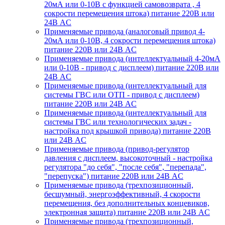
20мА или 0-10В с функцией самовозврата , 4
сокрости перемещения штока) питание 220В или
24В AC
Применяемые привода (аналоговый привод 4-
20мА или 0-10В, 4 сокрости перемещения штока)
питание 220В или 24В AC
Применяемые привода (интеллектуальный 4-20мА
или 0-10В - привод с дисплеем) питание 220В или
24В AC
Применяемые привода (интеллектуальный для
системы ГВС или ОТП - привод с дисплеем)
питание 220В или 24В AC
Применяемые привода (интеллектуальный для
системы ГВС или технологических задач -
настройка под крышкой привода) питание 220В
или 24В AC
Применяемые привода (привод-регулятор
давления с дисплеем, высокоточный - настройка
регулятора "до себя", "после себя", "перепада",
"перепуска") питание 220В или 24В AC
Применяемые привода (трехпозиционный,
бесшумный, энергоэффективный, 4 скорости
перемещения, без дополнительных концевиков,
электронная защита) питание 220В или 24В AC
Применяемые привода (трехпозиционный,