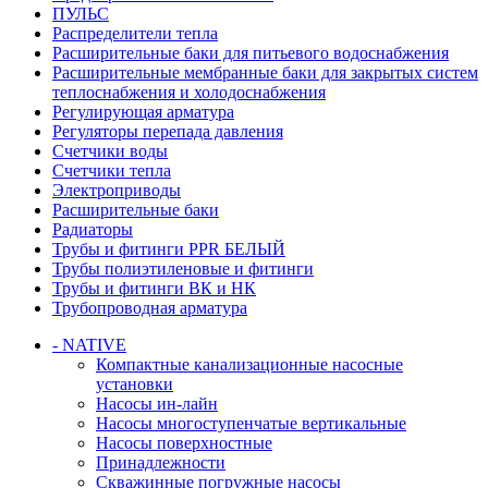
ПУЛЬС
Распределители тепла
Расширительные баки для питьевого водоснабжения
Расширительные мембранные баки для закрытых систем
теплоснабжения и холодоснабжения
Регулирующая арматура
Регуляторы перепада давления
Счетчики воды
Счетчики тепла
Электроприводы
Расширительные баки
Радиаторы
Трубы и фитинги PPR БЕЛЫЙ
Трубы полиэтиленовые и фитинги
Трубы и фитинги ВК и НК
Трубопроводная арматура
- NATIVE
Компактные канализационные насосные
установки
Насосы ин-лайн
Насосы многоступенчатые вертикальные
Насосы поверхностные
Принадлежности
Скважинные погружные насосы