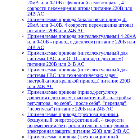
20мА или 0-10В с функцией самовозврата , 4
сокрости перемещения штока) питание 220В или
24В AC
Применяемые привода (аналоговый привод 4-
20мА или 0-10В, 4 сокрости перемещения штока)
питание 220В или 24В AC
Применяемые привода (интеллектуальный 4-20мА
или 0-10В - привод с дисплеем) питание 220В или
24В AC
Применяемые привода (интеллектуальный для
системы ГВС или ОТП - привод с дисплеем)
питание 220В или 24В AC
Применяемые привода (интеллектуальный для
системы ГВС или технологических задач -
настройка под крышкой привода) питание 220В
или 24В AC
Применяемые привода (привод-регулятор
давления с дисплеем, высокоточный - настройка
регулятора "до себя", "после себя", "перепада",
"перепуска") питание 220В или 24В AC
Применяемые привода (трехпозиционный,
бесшумный, энергоэффективный, 4 скорости
перемещения, без дополнительных концевиков,
электронная защита) питание 220В или 24В AC
Применяемые привода (трехпозиционный,