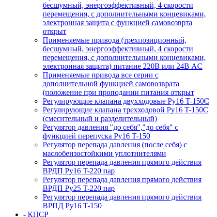
бесшумный, энергоэффективный, 4 скорости
перемещения, с дополнительными концевиками,
электронная защита с функцией самовозврта
открыт
Применяемые привода (трехпозиционный,
бесшумный, энергоэффективный, 4 скорости
перемещения, с дополнительными концевиками,
электронная защита) питание 220В или 24В AC
Применяемые привода все серии с
дополнительной функцией самовозврата
(положение при проподании питания открыт
Регулирующие клапана двухходовые Ру16 T-150С
Регулирующие клапана трехходовой Ру16 T-150С
(смесительный и разделительный)
Регулятор давления "до себя","до себя" с
функцией перепуска Ру16 T-150
Регулятор перепада давления (после себя) c
маслобензостойкими уплотнителями
Регулятор перепада давления прямого действия
ВРДП Ру16 T-220 пар
Регулятор перепада давления прямого действия
ВРДП Ру25 T-220 пар
Регулятор перепада давления прямого действия
ВРПД Ру16 T-150
- КПСР