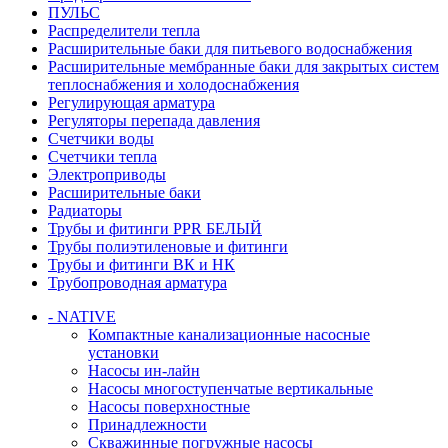
ПУЛЬС
Распределители тепла
Расширительные баки для питьевого водоснабжения
Расширительные мембранные баки для закрытых систем
теплоснабжения и холодоснабжения
Регулирующая арматура
Регуляторы перепада давления
Счетчики воды
Счетчики тепла
Электроприводы
Расширительные баки
Радиаторы
Трубы и фитинги PPR БЕЛЫЙ
Трубы полиэтиленовые и фитинги
Трубы и фитинги ВК и НК
Трубопроводная арматура
- NATIVE
Компактные канализационные насосные
установки
Насосы ин-лайн
Насосы многоступенчатые вертикальные
Насосы поверхностные
Принадлежности
Скважинные погружные насосы