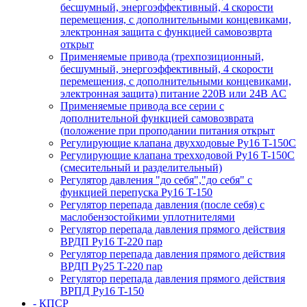
бесшумный, энергоэффективный, 4 скорости
перемещения, с дополнительными концевиками,
электронная защита с функцией самовозврта
открыт
Применяемые привода (трехпозиционный,
бесшумный, энергоэффективный, 4 скорости
перемещения, с дополнительными концевиками,
электронная защита) питание 220В или 24В AC
Применяемые привода все серии с
дополнительной функцией самовозврата
(положение при проподании питания открыт
Регулирующие клапана двухходовые Ру16 T-150С
Регулирующие клапана трехходовой Ру16 T-150С
(смесительный и разделительный)
Регулятор давления "до себя","до себя" с
функцией перепуска Ру16 T-150
Регулятор перепада давления (после себя) c
маслобензостойкими уплотнителями
Регулятор перепада давления прямого действия
ВРДП Ру16 T-220 пар
Регулятор перепада давления прямого действия
ВРДП Ру25 T-220 пар
Регулятор перепада давления прямого действия
ВРПД Ру16 T-150
- КПСР