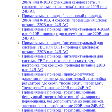
20мА или 0-10В с функцией самовозврата , 4
сокрости перемещения штока) питание 220В или
24В AC
Применяемые привода (аналоговый привод 4-
20мА или 0-10В, 4 сокрости перемещения штока)
питание 220В или 24В AC
Применяемые привода (интеллектуальный 4-20мА
или 0-10В - привод с дисплеем) питание 220В или
24В AC
Применяемые привода (интеллектуальный для
системы ГВС или ОТП - привод с дисплеем)
питание 220В или 24В AC
Применяемые привода (интеллектуальный для
системы ГВС или технологических задач -
настройка под крышкой привода) питание 220В
или 24В AC
Применяемые привода (привод-регулятор
давления с дисплеем, высокоточный - настройка
регулятора "до себя", "после себя", "перепада",
"перепуска") питание 220В или 24В AC
Применяемые привода (трехпозиционный,
бесшумный, энергоэффективный, 4 скорости
перемещения, без дополнительных концевиков,
электронная защита) питание 220В или 24В AC
Применяемые привода (трехпозиционный,