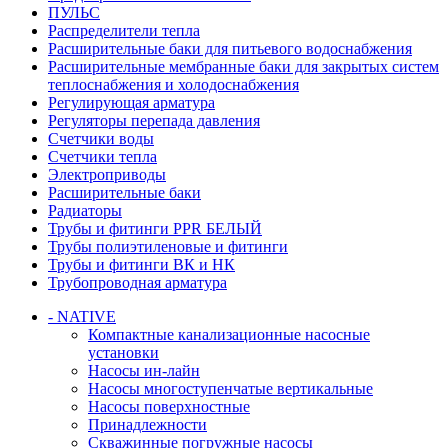
ПУЛЬС
Распределители тепла
Расширительные баки для питьевого водоснабжения
Расширительные мембранные баки для закрытых систем
теплоснабжения и холодоснабжения
Регулирующая арматура
Регуляторы перепада давления
Счетчики воды
Счетчики тепла
Электроприводы
Расширительные баки
Радиаторы
Трубы и фитинги PPR БЕЛЫЙ
Трубы полиэтиленовые и фитинги
Трубы и фитинги ВК и НК
Трубопроводная арматура
- NATIVE
Компактные канализационные насосные
установки
Насосы ин-лайн
Насосы многоступенчатые вертикальные
Насосы поверхностные
Принадлежности
Скважинные погружные насосы