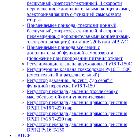
бесшумный, энергоэффективный, 4 скорости
перемещения, с дополнительными концевиками,
электронная защита с функцией самовозврта
открыт
Применяемые привода (трехпозиционный,
бесшумный, энергоэффективный, 4 скорости
перемещения, с дополнительными концевиками,
электронная защита) питание 220В или 24В AC
Применяемые привода все серии с
дополнительной функцией самовозврата
(положение при проподании питания открыт
Регулирующие клапана двухходовые Ру16 T-150С
Регулирующие клапана трехходовой Ру16 T-150С
(смесительный и разделительный)
Регулятор давления "до себя","до себя" с
функцией перепуска Ру16 T-150
Регулятор перепада давления (после себя) c
маслобензостойкими уплотнителями
Регулятор перепада давления прямого действия
ВРДП Ру16 T-220 пар
Регулятор перепада давления прямого действия
ВРДП Ру25 T-220 пар
Регулятор перепада давления прямого действия
ВРПД Ру16 T-150
- КПСР