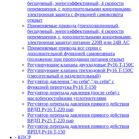
бесшумный, энергоэффективный, 4 скорости
перемещения, с дополнительными концевиками,
электронная защита с функцией самовозврта
открыт
Применяемые привода (трехпозиционный,
бесшумный, энергоэффективный, 4 скорости
перемещения, с дополнительными концевиками,
электронная защита) питание 220В или 24В AC
Применяемые привода все серии с
дополнительной функцией самовозврата
(положение при проподании питания открыт
Регулирующие клапана двухходовые Ру16 T-150С
Регулирующие клапана трехходовой Ру16 T-150С
(смесительный и разделительный)
Регулятор давления "до себя","до себя" с
функцией перепуска Ру16 T-150
Регулятор перепада давления (после себя) c
маслобензостойкими уплотнителями
Регулятор перепада давления прямого действия
ВРДП Ру16 T-220 пар
Регулятор перепада давления прямого действия
ВРДП Ру25 T-220 пар
Регулятор перепада давления прямого действия
ВРПД Ру16 T-150
- КПСР