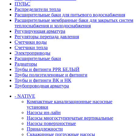
ПУЛЬС
Распределители тепла
Расширительные баки для питьевого водоснабжения
Расширительные мембранные баки для закрытых систем
теплоснабжения и холодоснабжения
Регулирующая арматура
Регуляторы перепада давления
Счетчики воды
Счетчики тепла
Электроприводы
Расширительные баки
Радиаторы
Трубы и фитинги PPR БЕЛЫЙ
Трубы полиэтиленовые и фитинги
Трубы и фитинги ВК и НК
Трубопроводная арматура
- NATIVE
Компактные канализационные насосные
установки
Насосы ин-лайн
Насосы многоступенчатые вертикальные
Насосы поверхностные
Принадлежности
Скважинные погружные насосы