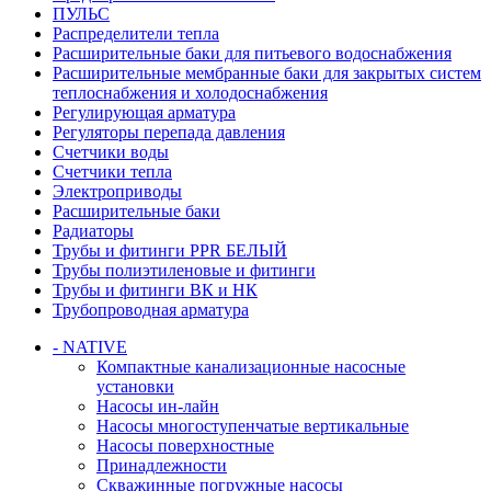
ПУЛЬС
Распределители тепла
Расширительные баки для питьевого водоснабжения
Расширительные мембранные баки для закрытых систем
теплоснабжения и холодоснабжения
Регулирующая арматура
Регуляторы перепада давления
Счетчики воды
Счетчики тепла
Электроприводы
Расширительные баки
Радиаторы
Трубы и фитинги PPR БЕЛЫЙ
Трубы полиэтиленовые и фитинги
Трубы и фитинги ВК и НК
Трубопроводная арматура
- NATIVE
Компактные канализационные насосные
установки
Насосы ин-лайн
Насосы многоступенчатые вертикальные
Насосы поверхностные
Принадлежности
Скважинные погружные насосы