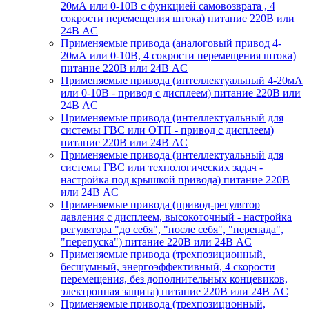
20мА или 0-10В с функцией самовозврата , 4
сокрости перемещения штока) питание 220В или
24В AC
Применяемые привода (аналоговый привод 4-
20мА или 0-10В, 4 сокрости перемещения штока)
питание 220В или 24В AC
Применяемые привода (интеллектуальный 4-20мА
или 0-10В - привод с дисплеем) питание 220В или
24В AC
Применяемые привода (интеллектуальный для
системы ГВС или ОТП - привод с дисплеем)
питание 220В или 24В AC
Применяемые привода (интеллектуальный для
системы ГВС или технологических задач -
настройка под крышкой привода) питание 220В
или 24В AC
Применяемые привода (привод-регулятор
давления с дисплеем, высокоточный - настройка
регулятора "до себя", "после себя", "перепада",
"перепуска") питание 220В или 24В AC
Применяемые привода (трехпозиционный,
бесшумный, энергоэффективный, 4 скорости
перемещения, без дополнительных концевиков,
электронная защита) питание 220В или 24В AC
Применяемые привода (трехпозиционный,