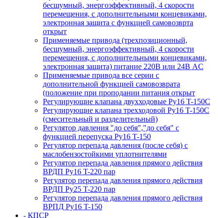
бесшумный, энергоэффективный, 4 скорости
перемещения, с дополнительными концевиками,
электронная защита с функцией самовозврта
открыт
Применяемые привода (трехпозиционный,
бесшумный, энергоэффективный, 4 скорости
перемещения, с дополнительными концевиками,
электронная защита) питание 220В или 24В AC
Применяемые привода все серии с
дополнительной функцией самовозврата
(положение при проподании питания открыт
Регулирующие клапана двухходовые Ру16 T-150С
Регулирующие клапана трехходовой Ру16 T-150С
(смесительный и разделительный)
Регулятор давления "до себя","до себя" с
функцией перепуска Ру16 T-150
Регулятор перепада давления (после себя) c
маслобензостойкими уплотнителями
Регулятор перепада давления прямого действия
ВРДП Ру16 T-220 пар
Регулятор перепада давления прямого действия
ВРДП Ру25 T-220 пар
Регулятор перепада давления прямого действия
ВРПД Ру16 T-150
- КПСР