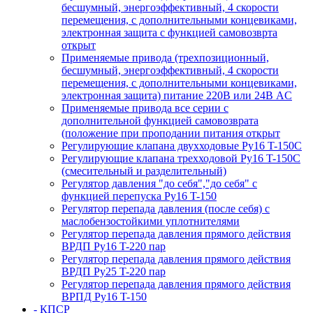
бесшумный, энергоэффективный, 4 скорости
перемещения, с дополнительными концевиками,
электронная защита с функцией самовозврта
открыт
Применяемые привода (трехпозиционный,
бесшумный, энергоэффективный, 4 скорости
перемещения, с дополнительными концевиками,
электронная защита) питание 220В или 24В AC
Применяемые привода все серии с
дополнительной функцией самовозврата
(положение при проподании питания открыт
Регулирующие клапана двухходовые Ру16 T-150С
Регулирующие клапана трехходовой Ру16 T-150С
(смесительный и разделительный)
Регулятор давления "до себя","до себя" с
функцией перепуска Ру16 T-150
Регулятор перепада давления (после себя) c
маслобензостойкими уплотнителями
Регулятор перепада давления прямого действия
ВРДП Ру16 T-220 пар
Регулятор перепада давления прямого действия
ВРДП Ру25 T-220 пар
Регулятор перепада давления прямого действия
ВРПД Ру16 T-150
- КПСР