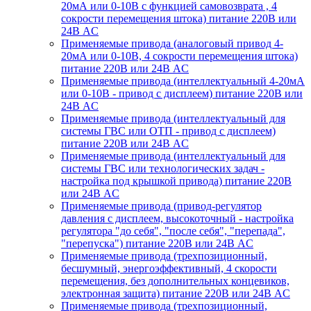
20мА или 0-10В с функцией самовозврата , 4
сокрости перемещения штока) питание 220В или
24В AC
Применяемые привода (аналоговый привод 4-
20мА или 0-10В, 4 сокрости перемещения штока)
питание 220В или 24В AC
Применяемые привода (интеллектуальный 4-20мА
или 0-10В - привод с дисплеем) питание 220В или
24В AC
Применяемые привода (интеллектуальный для
системы ГВС или ОТП - привод с дисплеем)
питание 220В или 24В AC
Применяемые привода (интеллектуальный для
системы ГВС или технологических задач -
настройка под крышкой привода) питание 220В
или 24В AC
Применяемые привода (привод-регулятор
давления с дисплеем, высокоточный - настройка
регулятора "до себя", "после себя", "перепада",
"перепуска") питание 220В или 24В AC
Применяемые привода (трехпозиционный,
бесшумный, энергоэффективный, 4 скорости
перемещения, без дополнительных концевиков,
электронная защита) питание 220В или 24В AC
Применяемые привода (трехпозиционный,