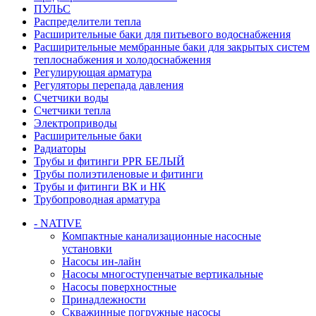
ПУЛЬС
Распределители тепла
Расширительные баки для питьевого водоснабжения
Расширительные мембранные баки для закрытых систем
теплоснабжения и холодоснабжения
Регулирующая арматура
Регуляторы перепада давления
Счетчики воды
Счетчики тепла
Электроприводы
Расширительные баки
Радиаторы
Трубы и фитинги PPR БЕЛЫЙ
Трубы полиэтиленовые и фитинги
Трубы и фитинги ВК и НК
Трубопроводная арматура
- NATIVE
Компактные канализационные насосные
установки
Насосы ин-лайн
Насосы многоступенчатые вертикальные
Насосы поверхностные
Принадлежности
Скважинные погружные насосы