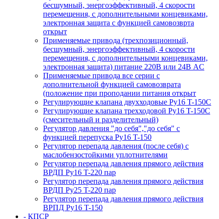
бесшумный, энергоэффективный, 4 скорости
перемещения, с дополнительными концевиками,
электронная защита с функцией самовозврта
открыт
Применяемые привода (трехпозиционный,
бесшумный, энергоэффективный, 4 скорости
перемещения, с дополнительными концевиками,
электронная защита) питание 220В или 24В AC
Применяемые привода все серии с
дополнительной функцией самовозврата
(положение при проподании питания открыт
Регулирующие клапана двухходовые Ру16 T-150С
Регулирующие клапана трехходовой Ру16 T-150С
(смесительный и разделительный)
Регулятор давления "до себя","до себя" с
функцией перепуска Ру16 T-150
Регулятор перепада давления (после себя) c
маслобензостойкими уплотнителями
Регулятор перепада давления прямого действия
ВРДП Ру16 T-220 пар
Регулятор перепада давления прямого действия
ВРДП Ру25 T-220 пар
Регулятор перепада давления прямого действия
ВРПД Ру16 T-150
- КПСР