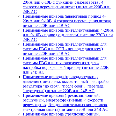
20мА или 0-10В с функцией самовозврата , 4
сокрости перемещения штока) питание 220В или
24В AC
Применяемые привода (аналоговый привод 4-
20мА или 0-10В, 4 сокрости перемещения штока)
питание 220В или 24В AC
Применяемые привода (интеллектуальный 4-20мА
или 0-10В - привод с дисплеем) питание 220В или
24В AC
Применяемые привода (интеллектуальный для
системы ГВС или ОТП - привод с дисплеем)
питание 220В или 24В AC
Применяемые привода (интеллектуальный для
системы ГВС или технологических задач -
настройка под крышкой привода) питание 220В
или 24В AC
Применяемые привода (привод-регулятор
давления с дисплеем, высокоточный - настройка
регулятора "до себя", "после себя", "перепада",
"перепуска") питание 220В или 24В AC
Применяемые привода (трехпозиционный,
бесшумный, энергоэффективный, 4 скорости
перемещения, без дополнительных концевиков,
электронная защита) питание 220В или 24В AC
Применяемые привода (трехпозиционный,