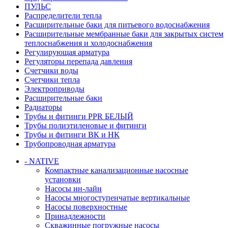
ПУЛЬС
Распределители тепла
Расширительные баки для питьевого водоснабжения
Расширительные мембранные баки для закрытых систем
теплоснабжения и холодоснабжения
Регулирующая арматура
Регуляторы перепада давления
Счетчики воды
Счетчики тепла
Электроприводы
Расширительные баки
Радиаторы
Трубы и фитинги PPR БЕЛЫЙ
Трубы полиэтиленовые и фитинги
Трубы и фитинги ВК и НК
Трубопроводная арматура
- NATIVE
Компактные канализационные насосные
установки
Насосы ин-лайн
Насосы многоступенчатые вертикальные
Насосы поверхностные
Принадлежности
Скважинные погружные насосы