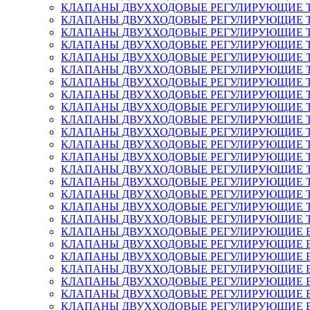
КЛАПАНЫ ДВУХХОДОВЫЕ РЕГУЛИРУЮЩИЕ TRV с 
КЛАПАНЫ ДВУХХОДОВЫЕ РЕГУЛИРУЮЩИЕ TRV с 
КЛАПАНЫ ДВУХХОДОВЫЕ РЕГУЛИРУЮЩИЕ TRV с 
КЛАПАНЫ ДВУХХОДОВЫЕ РЕГУЛИРУЮЩИЕ TRV с пр
КЛАПАНЫ ДВУХХОДОВЫЕ РЕГУЛИРУЮЩИЕ TRV с пр
КЛАПАНЫ ДВУХХОДОВЫЕ РЕГУЛИРУЮЩИЕ TRV с пр
КЛАПАНЫ ДВУХХОДОВЫЕ РЕГУЛИРУЮЩИЕ TRV с т
КЛАПАНЫ ДВУХХОДОВЫЕ РЕГУЛИРУЮЩИЕ TRV с тр
КЛАПАНЫ ДВУХХОДОВЫЕ РЕГУЛИРУЮЩИЕ TRV с т
КЛАПАНЫ ДВУХХОДОВЫЕ РЕГУЛИРУЮЩИЕ TRV с т
КЛАПАНЫ ДВУХХОДОВЫЕ РЕГУЛИРУЮЩИЕ TRV с т
КЛАПАНЫ ДВУХХОДОВЫЕ РЕГУЛИРУЮЩИЕ TRV с т
КЛАПАНЫ ДВУХХОДОВЫЕ РЕГУЛИРУЮЩИЕ TRV с т
КЛАПАНЫ ДВУХХОДОВЫЕ РЕГУЛИРУЮЩИЕ TRV с т
КЛАПАНЫ ДВУХХОДОВЫЕ РЕГУЛИРУЮЩИЕ TRV с тр
КЛАПАНЫ ДВУХХОДОВЫЕ РЕГУЛИРУЮЩИЕ TRV с т
КЛАПАНЫ ДВУХХОДОВЫЕ РЕГУЛИРУЮЩИЕ TRV с т
КЛАПАНЫ ДВУХХОДОВЫЕ РЕГУЛИРУЮЩИЕ TRV элек
КЛАПАНЫ ДВУХХОДОВЫЕ РЕГУЛИРУЮЩИЕ ВЫСОКО
КЛАПАНЫ ДВУХХОДОВЫЕ РЕГУЛИРУЮЩИЕ ВЫСОК
КЛАПАНЫ ДВУХХОДОВЫЕ РЕГУЛИРУЮЩИЕ ВЫСОК
КЛАПАНЫ ДВУХХОДОВЫЕ РЕГУЛИРУЮЩИЕ ВЫСОК
КЛАПАНЫ ДВУХХОДОВЫЕ РЕГУЛИРУЮЩИЕ ВЫСОК
КЛАПАНЫ ДВУХХОДОВЫЕ РЕГУЛИРУЮЩИЕ ВЫСОК
КЛАПАНЫ ДВУХХОДОВЫЕ РЕГУЛИРУЮЩИЕ ВЫСОК