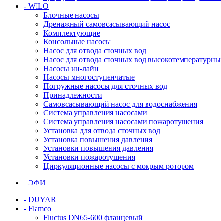
- WILO
Блочные насосы
Дренажный самовсасывающий насос
Комплектующие
Консольные насосы
Насос для отвода сточных вод
Насос для отвода сточных вод высокотемпературн
Насосы ин-лайн
Насосы многоступенчатые
Погружные насосы для сточных вод
Принадлежности
Самовсасывающий насос для водоснабжения
Система управления насосами
Система управления насосами пожаротушения
Установка для отвода сточных вод
Установка повышения давления
Установки повышения давления
Установки пожаротушения
Циркуляционные насосы с мокрым ротором
- ЭФИ
- DUYAR
- Flamco
Fluctus DN65-600 фланцевый