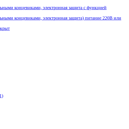
ьными концевиками, электронная защита с функцией
ьными концевиками, электронная защита) питание 220В или
ткрыт
1)