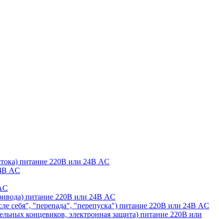
штока) питание 220В или 24В AC
24В AC
 AC
ривода) питание 220В или 24В AC
сле себя", "перепада", "перепуска") питание 220В или 24В AC
льных концевиков, электронная защита) питание 220В или