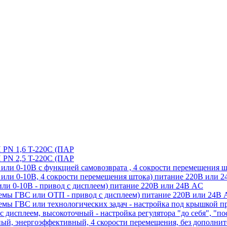
 1,6 T-220C (ПАР
 2,5 T-220C (ПАР
ли 0-10В с функцией самовозврата , 4 сокрости перемещения 
или 0-10В, 4 сокрости перемещения штока) питание 220В или 
ли 0-10В - привод с дисплеем) питание 220В или 24В AC
емы ГВС или ОТП - привод с дисплеем) питание 220В или 24В
емы ГВС или технологических задач - настройка под крышкой п
 дисплеем, высокоточный - настройка регулятора "до себя", "по
й, энергоэффективный, 4 скорости перемещения, без дополните