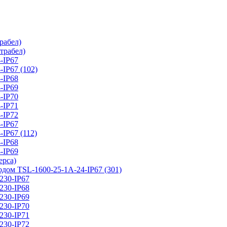
абел)
рабел)
-IP67
P67 (102)
-IP68
-IP69
-IP70
-IP71
-IP72
-IP67
P67 (112)
-IP68
-IP69
рса)
SL-1600-25-1А-24-IP67 (301)
30-IP67
30-IP68
30-IP69
30-IP70
30-IP71
30-IP72