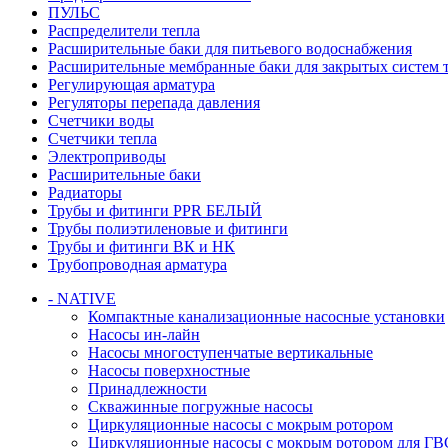
ПУЛЬС
Распределители тепла
Расширительные баки для питьевого водоснабжения
Расширительные мембранные баки для закрытых систем 
Регулирующая арматура
Регуляторы перепада давления
Счетчики воды
Счетчики тепла
Электроприводы
Расширительные баки
Радиаторы
Трубы и фитинги PPR БЕЛЫЙ
Трубы полиэтиленовые и фитинги
Трубы и фитинги ВК и НК
Трубопроводная арматура
- NATIVE
Компактные канализационные насосные установки
Насосы ин-лайн
Насосы многоступенчатые вертикальные
Насосы поверхностные
Принадлежности
Скважинные погружные насосы
Циркуляционные насосы с мокрым ротором
Циркуляционные насосы с мокрым ротором для ГВ