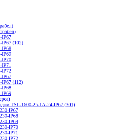
абел)
рабел)
-IP67
P67 (102)
-IP68
-IP69
-IP70
-IP71
-IP72
-IP67
P67 (112)
-IP68
-IP69
рса)
SL-1600-25-1А-24-IP67 (301)
30-IP67
30-IP68
30-IP69
30-IP70
30-IP71
30-IP72