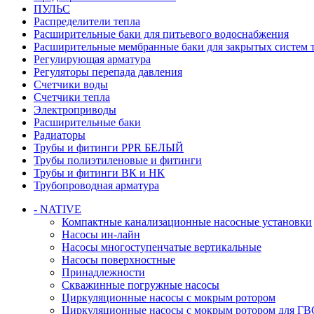
ПУЛЬС
Распределители тепла
Расширительные баки для питьевого водоснабжения
Расширительные мембранные баки для закрытых систем 
Регулирующая арматура
Регуляторы перепада давления
Счетчики воды
Счетчики тепла
Электроприводы
Расширительные баки
Радиаторы
Трубы и фитинги PPR БЕЛЫЙ
Трубы полиэтиленовые и фитинги
Трубы и фитинги ВК и НК
Трубопроводная арматура
- NATIVE
Компактные канализационные насосные установки
Насосы ин-лайн
Насосы многоступенчатые вертикальные
Насосы поверхностные
Принадлежности
Скважинные погружные насосы
Циркуляционные насосы с мокрым ротором
Циркуляционные насосы с мокрым ротором для ГВ