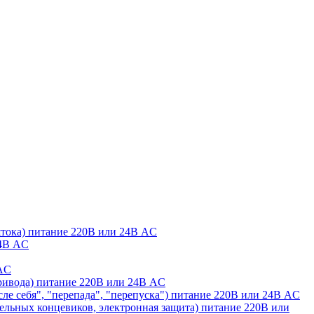
штока) питание 220В или 24В AC
24В AC
 AC
ривода) питание 220В или 24В AC
сле себя", "перепада", "перепуска") питание 220В или 24В AC
льных концевиков, электронная защита) питание 220В или