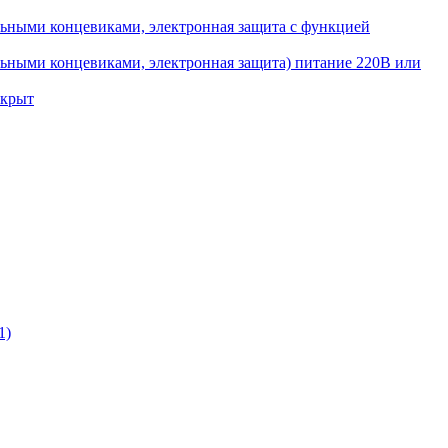
ьными концевиками, электронная защита с функцией
ьными концевиками, электронная защита) питание 220В или
ткрыт
1)