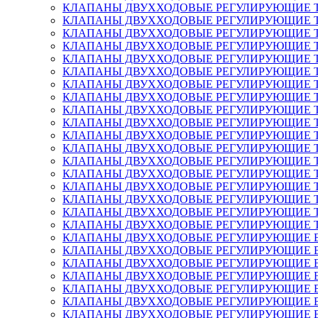
КЛАПАНЫ ДВУХХОДОВЫЕ РЕГУЛИРУЮЩИЕ TRV с 
КЛАПАНЫ ДВУХХОДОВЫЕ РЕГУЛИРУЮЩИЕ TRV с 
КЛАПАНЫ ДВУХХОДОВЫЕ РЕГУЛИРУЮЩИЕ TRV с 
КЛАПАНЫ ДВУХХОДОВЫЕ РЕГУЛИРУЮЩИЕ TRV с пр
КЛАПАНЫ ДВУХХОДОВЫЕ РЕГУЛИРУЮЩИЕ TRV с пр
КЛАПАНЫ ДВУХХОДОВЫЕ РЕГУЛИРУЮЩИЕ TRV с пр
КЛАПАНЫ ДВУХХОДОВЫЕ РЕГУЛИРУЮЩИЕ TRV с т
КЛАПАНЫ ДВУХХОДОВЫЕ РЕГУЛИРУЮЩИЕ TRV с тр
КЛАПАНЫ ДВУХХОДОВЫЕ РЕГУЛИРУЮЩИЕ TRV с т
КЛАПАНЫ ДВУХХОДОВЫЕ РЕГУЛИРУЮЩИЕ TRV с т
КЛАПАНЫ ДВУХХОДОВЫЕ РЕГУЛИРУЮЩИЕ TRV с т
КЛАПАНЫ ДВУХХОДОВЫЕ РЕГУЛИРУЮЩИЕ TRV с т
КЛАПАНЫ ДВУХХОДОВЫЕ РЕГУЛИРУЮЩИЕ TRV с т
КЛАПАНЫ ДВУХХОДОВЫЕ РЕГУЛИРУЮЩИЕ TRV с т
КЛАПАНЫ ДВУХХОДОВЫЕ РЕГУЛИРУЮЩИЕ TRV с тр
КЛАПАНЫ ДВУХХОДОВЫЕ РЕГУЛИРУЮЩИЕ TRV с т
КЛАПАНЫ ДВУХХОДОВЫЕ РЕГУЛИРУЮЩИЕ TRV с т
КЛАПАНЫ ДВУХХОДОВЫЕ РЕГУЛИРУЮЩИЕ TRV элек
КЛАПАНЫ ДВУХХОДОВЫЕ РЕГУЛИРУЮЩИЕ ВЫСОКО
КЛАПАНЫ ДВУХХОДОВЫЕ РЕГУЛИРУЮЩИЕ ВЫСОК
КЛАПАНЫ ДВУХХОДОВЫЕ РЕГУЛИРУЮЩИЕ ВЫСОК
КЛАПАНЫ ДВУХХОДОВЫЕ РЕГУЛИРУЮЩИЕ ВЫСОК
КЛАПАНЫ ДВУХХОДОВЫЕ РЕГУЛИРУЮЩИЕ ВЫСОК
КЛАПАНЫ ДВУХХОДОВЫЕ РЕГУЛИРУЮЩИЕ ВЫСОК
КЛАПАНЫ ДВУХХОДОВЫЕ РЕГУЛИРУЮЩИЕ ВЫСОК