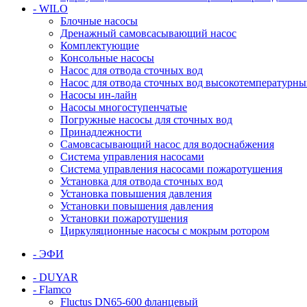
- WILO
Блочные насосы
Дренажный самовсасывающий насос
Комплектующие
Консольные насосы
Насос для отвода сточных вод
Насос для отвода сточных вод высокотемпературн
Насосы ин-лайн
Насосы многоступенчатые
Погружные насосы для сточных вод
Принадлежности
Самовсасывающий насос для водоснабжения
Система управления насосами
Система управления насосами пожаротушения
Установка для отвода сточных вод
Установка повышения давления
Установки повышения давления
Установки пожаротушения
Циркуляционные насосы с мокрым ротором
- ЭФИ
- DUYAR
- Flamco
Fluctus DN65-600 фланцевый