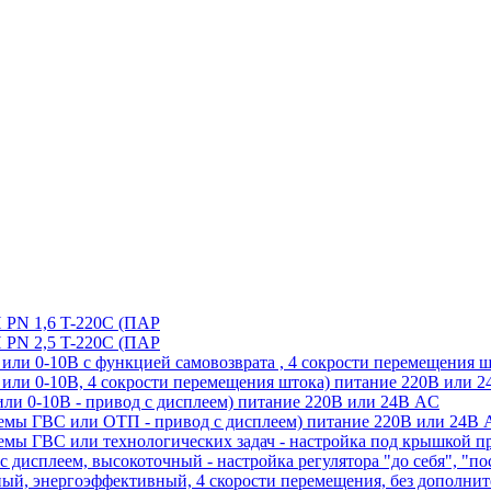
 1,6 T-220C (ПАР
 2,5 T-220C (ПАР
ли 0-10В с функцией самовозврата , 4 сокрости перемещения 
или 0-10В, 4 сокрости перемещения штока) питание 220В или 
ли 0-10В - привод с дисплеем) питание 220В или 24В AC
емы ГВС или ОТП - привод с дисплеем) питание 220В или 24В
емы ГВС или технологических задач - настройка под крышкой п
 дисплеем, высокоточный - настройка регулятора "до себя", "по
й, энергоэффективный, 4 скорости перемещения, без дополните