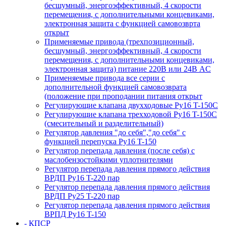
бесшумный, энергоэффективный, 4 скорости
перемещения, с дополнительными концевиками,
электронная защита с функцией самовозврта
открыт
Применяемые привода (трехпозиционный,
бесшумный, энергоэффективный, 4 скорости
перемещения, с дополнительными концевиками,
электронная защита) питание 220В или 24В AC
Применяемые привода все серии с
дополнительной функцией самовозврата
(положение при проподании питания открыт
Регулирующие клапана двухходовые Ру16 T-150С
Регулирующие клапана трехходовой Ру16 T-150С
(смесительный и разделительный)
Регулятор давления "до себя","до себя" с
функцией перепуска Ру16 T-150
Регулятор перепада давления (после себя) c
маслобензостойкими уплотнителями
Регулятор перепада давления прямого действия
ВРДП Ру16 T-220 пар
Регулятор перепада давления прямого действия
ВРДП Ру25 T-220 пар
Регулятор перепада давления прямого действия
ВРПД Ру16 T-150
- КПСР