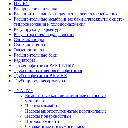
ПУЛЬС
Распределители тепла
Расширительные баки для питьевого водоснабжения
Расширительные мембранные баки для закрытых систем
теплоснабжения и холодоснабжения
Регулирующая арматура
Регуляторы перепада давления
Счетчики воды
Счетчики тепла
Электроприводы
Расширительные баки
Радиаторы
Трубы и фитинги PPR БЕЛЫЙ
Трубы полиэтиленовые и фитинги
Трубы и фитинги ВК и НК
Трубопроводная арматура
- NATIVE
Компактные канализационные насосные
установки
Насосы ин-лайн
Насосы многоступенчатые вертикальные
Насосы поверхностные
Принадлежности
Скважинные погружные насосы