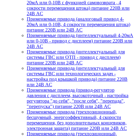
20мА или 0-10В с функцией самовозврата , 4
сокрости перемещения штока) питание 220В или
24В AC
Применяемые привода (аналоговый привод 4-
20мА или 0-10В, 4 сокрости перемещения штока)
питание 220В или 24В AC
Применяемые привода (интеллектуальный 4-20мА
или 0-10В - привод с дисплеем) питание 220В или
24В AC
Применяемые привода (интеллектуальный для
системы ГВС или ОТП - привод с дисплеем)
питание 220В или 24В AC
Применяемые привода (интеллектуальный для
системы ГВС или технологических задач -
настройка под крышкой привода) питание 220В
или 24В AC
Применяемые привода (привод-регулятор
давления с дисплеем, высокоточный - настройка
регулятора "до себя", "после себя", "перепада",
"перепуска") питание 220В или 24В AC
Применяемые привода (трехпозиционный,
бесшумный, энергоэффективный, 4 скорости
перемещения, без дополнительных концевиков,
электронная защита) питание 220В или 24В AC
Применяемые привода (трехпозиционный,