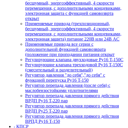
бесшумный, энергоэффективный, 4 скорости
перемещения, с дополнительными концевиками,
электронная защита с функцией самовозврта
открыт
Применяемые привода (трехпозиционный,
бесшумный, энергоэффективный, 4 скорости
перемещения, с дополнительными концевиками,
электронная защита) питание 220В или 24В AC
Применяемые привода все серии с
дополнительной функцией самовозврата
(положение при проподании питания открыт
Регулирующие клапана двухходовые Ру16 T-150С
Регулирующие клапана трехходовой Ру16 T-150С
(смесительный и разделительный)
Регулятор давления "до себя","до себя" с
функцией перепуска Ру16 T-150
Регулятор перепада давления (после себя) c
маслобензостойкими уплотнителями
Регулятор перепада давления прямого действия
ВРДП Ру16 T-220 пар
Регулятор перепада давления прямого действия
ВРДП Ру25 T-220 пар
Регулятор перепада давления прямого действия
ВРПД Ру16 T-150
- КПСР