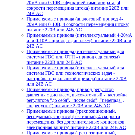
20мА или 0-10В с функцией самовозврата , 4
сокрости перемещения штока) питание 220В или
24В AC
Применяемые привода (аналоговый привод 4-
20мА или 0-10В, 4 сокрости перемещения штока)
питание 220В или 24В AC
Применяемые привода (интеллектуальный 4-20мА
или 0-10В - привод с дисплеем) питание 220В или
24В AC
Применяемые привода (интеллектуальный для
системы ГВС или ОТП - привод с дисплеем)
питание 220В или 24В AC
Применяемые привода (интеллектуальный для
системы ГВС или технологических задач -
настройка под крышкой привода) питание 220В
или 24В AC
Применяемые привода (привод-регулятор
давления с дисплеем, высокоточный - настройка
регулятора "до себя", "после себя", "перепада",
"перепуска") питание 220В или 24В AC
Применяемые привода (трехпозиционный,
бесшумный, энергоэффективный, 4 скорости
перемещения, без дополнительных концевиков,
электронная защита) питание 220В или 24В AC
Применяемые привода (трехпозиционный,