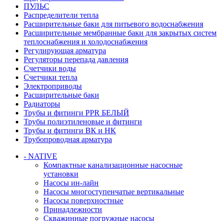
ПУЛЬС
Распределители тепла
Расширительные баки для питьевого водоснабжения
Расширительные мембранные баки для закрытых систем
теплоснабжения и холодоснабжения
Регулирующая арматура
Регуляторы перепада давления
Счетчики воды
Счетчики тепла
Электроприводы
Расширительные баки
Радиаторы
Трубы и фитинги PPR БЕЛЫЙ
Трубы полиэтиленовые и фитинги
Трубы и фитинги ВК и НК
Трубопроводная арматура
- NATIVE
Компактные канализационные насосные
установки
Насосы ин-лайн
Насосы многоступенчатые вертикальные
Насосы поверхностные
Принадлежности
Скважинные погружные насосы