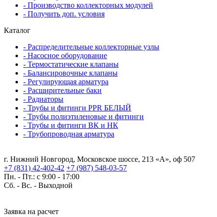
- Производство коллекторных модулей
- Получить доп. условия
Каталог
- Распределительные коллекторные узлы
- Насосное оборудование
- Термостатические клапаны
- Балансировочные клапаны
- Регулирующая арматура
- Расширительные баки
- Радиаторы
- Трубы и фитинги PPR БЕЛЫЙ
- Трубы полиэтиленовые и фитинги
- Трубы и фитинги ВК и НК
- Трубопроводная арматура
г. Нижний Новгород, Московское шоссе, 213 «А», оф 507
+7 (831) 42-402-42
+7 (987) 548-03-57
Пн. - Пт.: с 9:00 - 17:00
Сб. - Вс. -
Выходной
Заявка на расчет