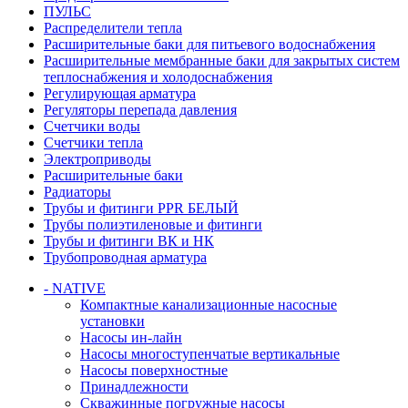
ПУЛЬС
Распределители тепла
Расширительные баки для питьевого водоснабжения
Расширительные мембранные баки для закрытых систем
теплоснабжения и холодоснабжения
Регулирующая арматура
Регуляторы перепада давления
Счетчики воды
Счетчики тепла
Электроприводы
Расширительные баки
Радиаторы
Трубы и фитинги PPR БЕЛЫЙ
Трубы полиэтиленовые и фитинги
Трубы и фитинги ВК и НК
Трубопроводная арматура
- NATIVE
Компактные канализационные насосные
установки
Насосы ин-лайн
Насосы многоступенчатые вертикальные
Насосы поверхностные
Принадлежности
Скважинные погружные насосы