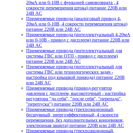
20мА или 0-10В с функцией самовозврата , 4
сокрости перемещения штока) питание 220В или
24В AC
Применяемые привода (аналоговый привод 4-
20мА или 0-10В, 4 сокрости перемещения штока)
питание 220В или 24В AC
Применяемые привода (интеллектуальный 4-20мА
или 0-10В - привод с дисплеем) питание 220В или
24В AC
Применяемые привода (интеллектуальный для
системы ГВС или ОТП - привод с дисплеем)
питание 220В или 24В AC
Применяемые привода (интеллектуальный для
системы ГВС или технологических задач -
настройка под крышкой привода) питание 220В
или 24В AC
Применяемые привода (привод-регулятор
давления с дисплеем, высокоточный - настройка
регулятора "до себя", "после себя", "перепада",
"перепуска") питание 220В или 24В AC
Применяемые привода (трехпозиционный,
бесшумный, энергоэффективный, 4 скорости
перемещения, без дополнительных концевиков,
электронная защита) питание 220В или 24В AC
Применяемые привода (трехпозиционный,