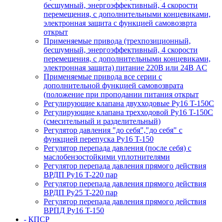
бесшумный, энергоэффективный, 4 скорости
перемещения, с дополнительными концевиками,
электронная защита с функцией самовозврта
открыт
Применяемые привода (трехпозиционный,
бесшумный, энергоэффективный, 4 скорости
перемещения, с дополнительными концевиками,
электронная защита) питание 220В или 24В AC
Применяемые привода все серии с
дополнительной функцией самовозврата
(положение при проподании питания открыт
Регулирующие клапана двухходовые Ру16 T-150С
Регулирующие клапана трехходовой Ру16 T-150С
(смесительный и разделительный)
Регулятор давления "до себя","до себя" с
функцией перепуска Ру16 T-150
Регулятор перепада давления (после себя) c
маслобензостойкими уплотнителями
Регулятор перепада давления прямого действия
ВРДП Ру16 T-220 пар
Регулятор перепада давления прямого действия
ВРДП Ру25 T-220 пар
Регулятор перепада давления прямого действия
ВРПД Ру16 T-150
- КПСР