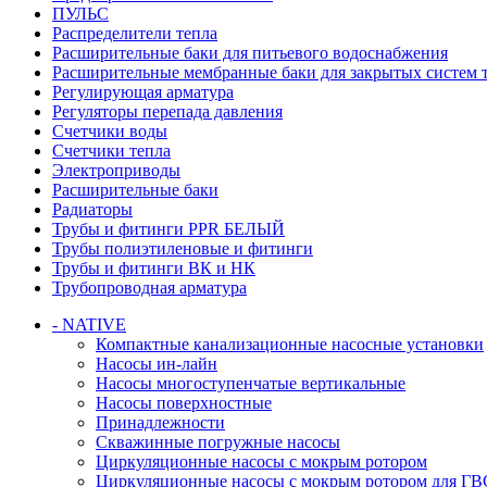
ПУЛЬС
Распределители тепла
Расширительные баки для питьевого водоснабжения
Расширительные мембранные баки для закрытых систем 
Регулирующая арматура
Регуляторы перепада давления
Счетчики воды
Счетчики тепла
Электроприводы
Расширительные баки
Радиаторы
Трубы и фитинги PPR БЕЛЫЙ
Трубы полиэтиленовые и фитинги
Трубы и фитинги ВК и НК
Трубопроводная арматура
- NATIVE
Компактные канализационные насосные установки
Насосы ин-лайн
Насосы многоступенчатые вертикальные
Насосы поверхностные
Принадлежности
Скважинные погружные насосы
Циркуляционные насосы с мокрым ротором
Циркуляционные насосы с мокрым ротором для ГВ