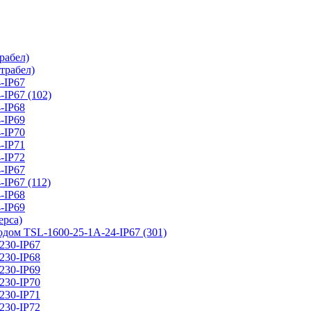
абел)
рабел)
-IP67
P67 (102)
-IP68
-IP69
-IP70
-IP71
-IP72
-IP67
P67 (112)
-IP68
-IP69
рса)
SL-1600-25-1А-24-IP67 (301)
30-IP67
30-IP68
30-IP69
30-IP70
30-IP71
30-IP72