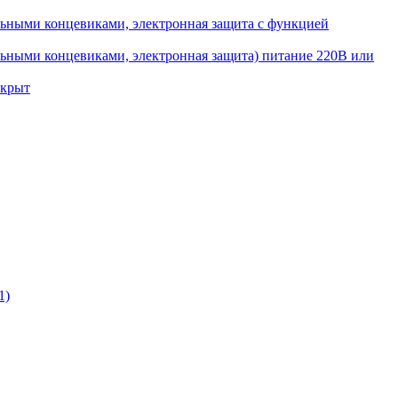
ьными концевиками, электронная защита с функцией
ьными концевиками, электронная защита) питание 220В или
ткрыт
1)