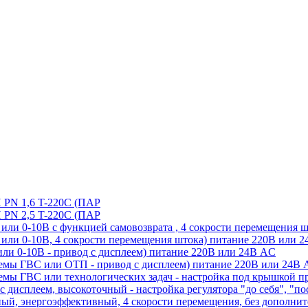
 1,6 T-220C (ПАР
 2,5 T-220C (ПАР
ли 0-10В с функцией самовозврата , 4 сокрости перемещения 
или 0-10В, 4 сокрости перемещения штока) питание 220В или 
ли 0-10В - привод с дисплеем) питание 220В или 24В AC
емы ГВС или ОТП - привод с дисплеем) питание 220В или 24В
емы ГВС или технологических задач - настройка под крышкой п
 дисплеем, высокоточный - настройка регулятора "до себя", "по
й, энергоэффективный, 4 скорости перемещения, без дополните