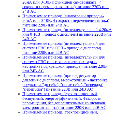
20мА или 0-10В с функцией самовозврата , 4
сокрости перемещения штока) питание 220В или
24В AC
Применяемые привода (аналоговый привод 4-
20мА или 0-10В, 4 сокрости перемещения штока)
питание 220В или 24В AC
Применяемые привода (интеллектуальный 4-20мА
или 0-10В - привод с дисплеем) питание 220В или
24В AC
Применяемые привода (интеллектуальный для
системы ГВС или ОТП - привод с дисплеем)
питание 220В или 24В AC
Применяемые привода (интеллектуальный для
системы ГВС или технологических задач -
настройка под крышкой привода) питание 220В
или 24В AC
Применяемые привода (привод-регулятор
давления с дисплеем, высокоточный - настройка
регулятора "до себя", "после себя", "перепада",
"перепуска") питание 220В или 24В AC
Применяемые привода (трехпозиционный,
бесшумный, энергоэффективный, 4 скорости
перемещения, без дополнительных концевиков,
электронная защита) питание 220В или 24В AC
Применяемые привода (трехпозиционный,