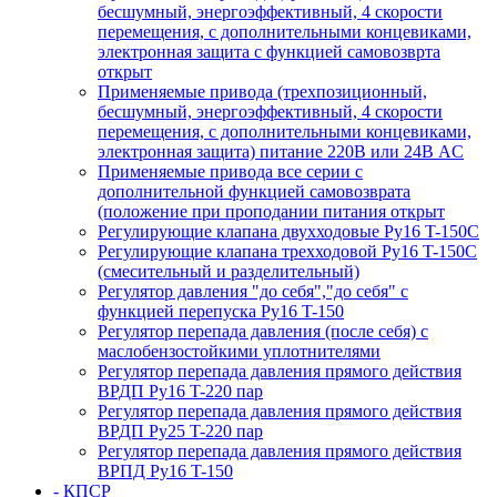
бесшумный, энергоэффективный, 4 скорости
перемещения, с дополнительными концевиками,
электронная защита с функцией самовозврта
открыт
Применяемые привода (трехпозиционный,
бесшумный, энергоэффективный, 4 скорости
перемещения, с дополнительными концевиками,
электронная защита) питание 220В или 24В AC
Применяемые привода все серии с
дополнительной функцией самовозврата
(положение при проподании питания открыт
Регулирующие клапана двухходовые Ру16 T-150С
Регулирующие клапана трехходовой Ру16 T-150С
(смесительный и разделительный)
Регулятор давления "до себя","до себя" с
функцией перепуска Ру16 T-150
Регулятор перепада давления (после себя) c
маслобензостойкими уплотнителями
Регулятор перепада давления прямого действия
ВРДП Ру16 T-220 пар
Регулятор перепада давления прямого действия
ВРДП Ру25 T-220 пар
Регулятор перепада давления прямого действия
ВРПД Ру16 T-150
- КПСР