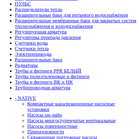
ПУЛЬС
Распределители тепла
Расширительные баки для питьевого водоснабжения
Расширительные мембранные баки для закрытых систем
теплоснабжения и холодоснабжения
Регулирующая арматура
Регуляторы перепада давления
Счетчики воды
Счетчики тепла
Электроприводы
Расширительные баки
Радиаторы
Трубы и фитинги PPR БЕЛЫЙ
Трубы полиэтиленовые и фитинги
Трубы и фитинги ВК и НК
Трубопроводная арматура
- NATIVE
Компактные канализационные насосные
установки
Насосы ин-лайн
Насосы многоступенчатые вертикальные
Насосы поверхностные
Принадлежности
Скважинные погружные насосы