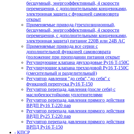
бесшумный, энергоэффективный, 4 скорости
перемещения, с дополнительными концевиками,
электронная защита с функцией самовозврта
открыт
Применяемые привода (трехпозиционный,
бесшумный, энергоэффективный, 4 скорости
перемещения, с дополнительными концевиками,
электронная защита) питание 220В или 24В AC
Применяемые привода все серии с
дополнительной функцией самовозврата
(положение при проподании питания открыт
Регулирующие клапана двухходовые Ру16 T-150С
Регулирующие клапана трехходовой Ру16 T-150С
(смесительный и разделительный)
Регулятор давления "до себя","до себя" с
функцией перепуска Ру16 T-150
Регулятор перепада давления (после себя) c
маслобензостойкими уплотнителями
Регулятор перепада давления прямого действия
ВРДП Ру16 T-220 пар
Регулятор перепада давления прямого действия
ВРДП Ру25 T-220 пар
Регулятор перепада давления прямого действия
ВРПД Ру16 T-150
- КПСР