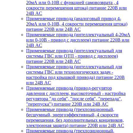
20мА или 0-10В с функцией самовозврата , 4
сокрости перемещения штока) питание 220В или
24В AC
Применяемые привода (аналоговый привод 4-
20мА или 0-10В, 4 сокрости перемещения штока)
питание 220В или 24В AC
Применяемые привода (интеллектуальный 4-20мА
или 0-10В - привод с дисплеем) питание 220В или
24В AC
Применяемые привода (интеллектуальный для
системы ГВС или ОТП - привод с дисплеем)
питание 220В или 24В AC
Применяемые привода (интеллектуальный для
системы ГВС или технологических задач -
настройка под крышкой привода) питание 220В
или 24В AC
Применяемые привода (привод-регулятор
давления с дисплеем, высокоточный - настройка
регулятора "до себя", "после себя", "перепада",
"перепуска") питание 220В или 24В AC
Применяемые привода (трехпозиционный,
бесшумный, энергоэффективный, 4 скорости
перемещения, без дополнительных концевиков,
электронная защита) питание 220В или 24В AC
Применяемые привода (трехпозиционный,