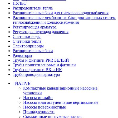
ПУЛЬС
Распределители тепла
Расширительные баки для питьевого водоснабжения
Расширительные мембранные баки для закрытых систем
теплоснабжения и холодоснабжения
Регулирующая арматура
Регуляторы перепада давления
Счетчики воды
Счетчики тепла
Электроприводы
Расширительные баки
Радиаторы
Трубы и фитинги PPR БЕЛЫЙ
Трубы полиэтиленовые и фитинги
Трубы и фитинги ВК и НК
Трубопроводная арматура
- NATIVE
Компактные канализационные насосные
установки
Насосы ин-лайн
Насосы многоступенчатые вертикальные
Насосы поверхностные
Принадлежности
Скважинные погружные насосы