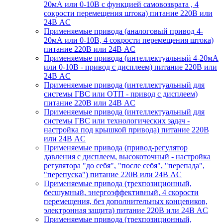
20мА или 0-10В с функцией самовозврата , 4
сокрости перемещения штока) питание 220В или
24В AC
Применяемые привода (аналоговый привод 4-
20мА или 0-10В, 4 сокрости перемещения штока)
питание 220В или 24В AC
Применяемые привода (интеллектуальный 4-20мА
или 0-10В - привод с дисплеем) питание 220В или
24В AC
Применяемые привода (интеллектуальный для
системы ГВС или ОТП - привод с дисплеем)
питание 220В или 24В AC
Применяемые привода (интеллектуальный для
системы ГВС или технологических задач -
настройка под крышкой привода) питание 220В
или 24В AC
Применяемые привода (привод-регулятор
давления с дисплеем, высокоточный - настройка
регулятора "до себя", "после себя", "перепада",
"перепуска") питание 220В или 24В AC
Применяемые привода (трехпозиционный,
бесшумный, энергоэффективный, 4 скорости
перемещения, без дополнительных концевиков,
электронная защита) питание 220В или 24В AC
Применяемые привода (трехпозиционный,