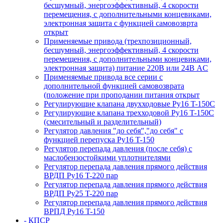
бесшумный, энергоэффективный, 4 скорости
перемещения, с дополнительными концевиками,
электронная защита с функцией самовозврта
открыт
Применяемые привода (трехпозиционный,
бесшумный, энергоэффективный, 4 скорости
перемещения, с дополнительными концевиками,
электронная защита) питание 220В или 24В AC
Применяемые привода все серии с
дополнительной функцией самовозврата
(положение при проподании питания открыт
Регулирующие клапана двухходовые Ру16 T-150С
Регулирующие клапана трехходовой Ру16 T-150С
(смесительный и разделительный)
Регулятор давления "до себя","до себя" с
функцией перепуска Ру16 T-150
Регулятор перепада давления (после себя) c
маслобензостойкими уплотнителями
Регулятор перепада давления прямого действия
ВРДП Ру16 T-220 пар
Регулятор перепада давления прямого действия
ВРДП Ру25 T-220 пар
Регулятор перепада давления прямого действия
ВРПД Ру16 T-150
- КПСР