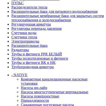
ПУЛЬС
Распределители тепла
Расширительные баки для питьевого водоснабжения
Расширительные мембранные баки для закрытых систем
теплоснабжения и холодоснабжения
Регулирующая арматура
Регуляторы перепада давления
Счетчики воды
Счетчики тепла
Электроприводы
Расширительные баки
Радиаторы
Трубы и фитинги PPR БЕЛЫЙ
Трубы полиэтиленовые и фитинги
Трубы и фитинги ВК и НК
Трубопроводная арматура
- NATIVE
Компактные канализационные насосные
установки
Насосы ин-лайн
Насосы многоступенчатые вертикальные
Насосы поверхностные
Принадлежности
Скважинные погружные насосы