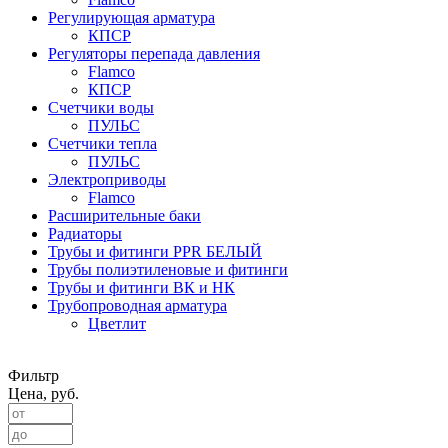
Регулирующая арматура
КПСР
Регуляторы перепада давления
Flamco
КПСР
Счетчики воды
ПУЛЬС
Счетчики тепла
ПУЛЬС
Электроприводы
Flamco
Расширительные баки
Радиаторы
Трубы и фитинги PPR БЕЛЫЙ
Трубы полиэтиленовые и фитинги
Трубы и фитинги ВК и НК
Трубопроводная арматура
Цветлит
Фильтр
Цена, руб.