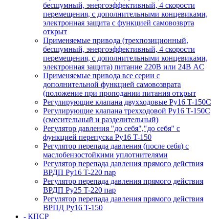
бесшумный, энергоэффективный, 4 скорости
перемещения, с дополнительными концевиками,
электронная защита с функцией самовозврта
открыт
Применяемые привода (трехпозиционный,
бесшумный, энергоэффективный, 4 скорости
перемещения, с дополнительными концевиками,
электронная защита) питание 220В или 24В AC
Применяемые привода все серии с
дополнительной функцией самовозврата
(положение при проподании питания открыт
Регулирующие клапана двухходовые Ру16 T-150С
Регулирующие клапана трехходовой Ру16 T-150С
(смесительный и разделительный)
Регулятор давления "до себя","до себя" с
функцией перепуска Ру16 T-150
Регулятор перепада давления (после себя) c
маслобензостойкими уплотнителями
Регулятор перепада давления прямого действия
ВРДП Ру16 T-220 пар
Регулятор перепада давления прямого действия
ВРДП Ру25 T-220 пар
Регулятор перепада давления прямого действия
ВРПД Ру16 T-150
- КПСР