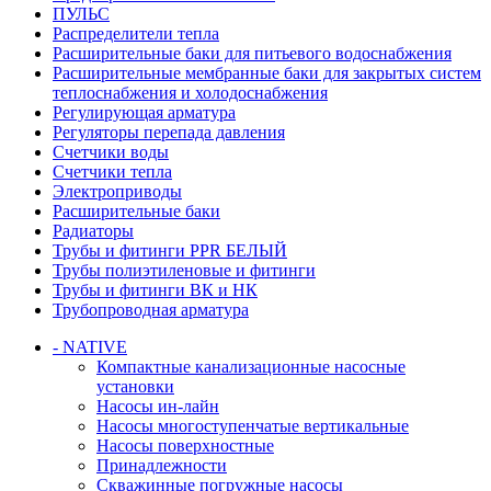
ПУЛЬС
Распределители тепла
Расширительные баки для питьевого водоснабжения
Расширительные мембранные баки для закрытых систем
теплоснабжения и холодоснабжения
Регулирующая арматура
Регуляторы перепада давления
Счетчики воды
Счетчики тепла
Электроприводы
Расширительные баки
Радиаторы
Трубы и фитинги PPR БЕЛЫЙ
Трубы полиэтиленовые и фитинги
Трубы и фитинги ВК и НК
Трубопроводная арматура
- NATIVE
Компактные канализационные насосные
установки
Насосы ин-лайн
Насосы многоступенчатые вертикальные
Насосы поверхностные
Принадлежности
Скважинные погружные насосы