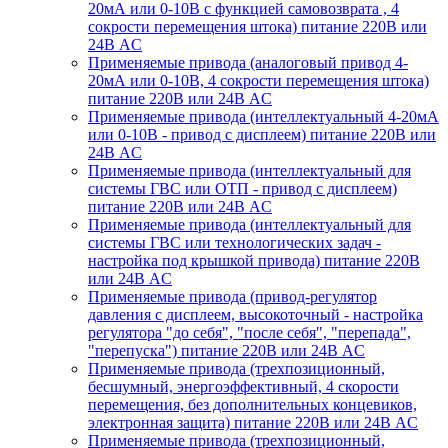
20мА или 0-10В с функцией самовозврата , 4
сокрости перемещения штока) питание 220В или
24В AC
Применяемые привода (аналоговый привод 4-
20мА или 0-10В, 4 сокрости перемещения штока)
питание 220В или 24В AC
Применяемые привода (интеллектуальный 4-20мА
или 0-10В - привод с дисплеем) питание 220В или
24В AC
Применяемые привода (интеллектуальный для
системы ГВС или ОТП - привод с дисплеем)
питание 220В или 24В AC
Применяемые привода (интеллектуальный для
системы ГВС или технологических задач -
настройка под крышкой привода) питание 220В
или 24В AC
Применяемые привода (привод-регулятор
давления с дисплеем, высокоточный - настройка
регулятора "до себя", "после себя", "перепада",
"перепуска") питание 220В или 24В AC
Применяемые привода (трехпозиционный,
бесшумный, энергоэффективный, 4 скорости
перемещения, без дополнительных концевиков,
электронная защита) питание 220В или 24В AC
Применяемые привода (трехпозиционный,