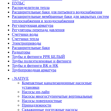
ПУЛЬС
Распределители тепла
Расширительные баки для питьевого водоснабжения
Расширительные мембранные баки для закрытых систем
теплоснабжения и холодоснабжения
Регулирующая арматура
Регуляторы перепада давления
Счетчики воды
Счетчики тепла
Электроприводы
Расширительные баки
Радиаторы
Трубы и фитинги PPR БЕЛЫЙ
Трубы полиэтиленовые и фитинги
Трубы и фитинги ВК и НК
Трубопроводная арматура
- NATIVE
Компактные канализационные насосные
установки
Насосы ин-лайн
Насосы многоступенчатые вертикальные
Насосы поверхностные
Принадлежности
Скважинные погружные насосы