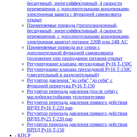
бесшумный, энергоэффективный, 4 скорости
перемещения, с дополнительными концевиками,
электронная защита с функцией самовозврта
открыт
Применяемые привода (трехпозиционный,
бесшумный, энергоэффективный, 4 скорости
перемещения, с дополнительными концевиками,
электронная защита) питание 220В или 24В AC
Применяемые привода все серии с
дополнительной функцией самовозврата
(положение при проподании питания открыт
Регулирующие клапана двухходовые Ру16 T-150С
Регулирующие клапана трехходовой Ру16 T-150С
(смесительный и разделительный)
Регулятор давления "до себя","до себя" с
функцией перепуска Ру16 T-150
Регулятор перепада давления (после себя) c
маслобензостойкими уплотнителями
Регулятор перепада давления прямого действия
ВРДП Ру16 T-220 пар
Регулятор перепада давления прямого действия
ВРДП Ру25 T-220 пар
Регулятор перепада давления прямого действия
ВРПД Ру16 T-150
- КПСР