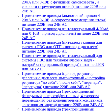
20мА или 0-10В с функцией самовозврата , 4
сокрости перемещения штока) питание 220В или
24В AC
Применяемые привода (аналоговый привод 4-
20мА или 0-10В, 4 сокрости перемещения штока)
питание 220В или 24В AC
Применяемые привода (интеллектуальный 4-20мА
или 0-10В - привод с дисплеем) питание 220В или
24В AC
Применяемые привода (интеллектуальный для
системы ГВС или ОТП - привод с дисплеем)
питание 220В или 24В AC
Применяемые привода (интеллектуальный для
системы ГВС или технологических задач -
настройка под крышкой привода) питание 220В
или 24В AC
Применяемые привода (привод-регулятор
давления с дисплеем, высокоточный - настройка
регулятора "до себя", "после себя", "перепада",
"перепуска") питание 220В или 24В AC
Применяемые привода (трехпозиционный,
бесшумный, энергоэффективный, 4 скорости
перемещения, без дополнительных концевиков,
электронная защита) питание 220В или 24В AC
Применяемые привода (трехпозиционный,