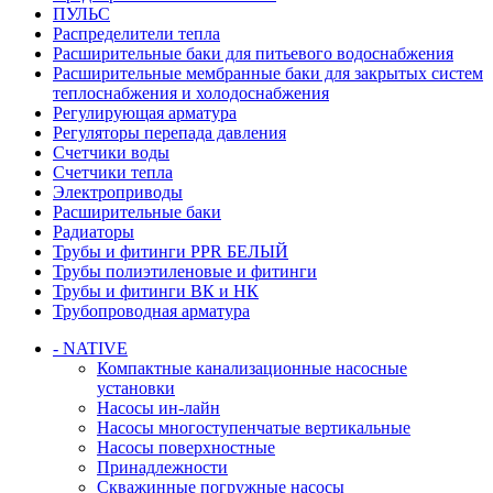
ПУЛЬС
Распределители тепла
Расширительные баки для питьевого водоснабжения
Расширительные мембранные баки для закрытых систем
теплоснабжения и холодоснабжения
Регулирующая арматура
Регуляторы перепада давления
Счетчики воды
Счетчики тепла
Электроприводы
Расширительные баки
Радиаторы
Трубы и фитинги PPR БЕЛЫЙ
Трубы полиэтиленовые и фитинги
Трубы и фитинги ВК и НК
Трубопроводная арматура
- NATIVE
Компактные канализационные насосные
установки
Насосы ин-лайн
Насосы многоступенчатые вертикальные
Насосы поверхностные
Принадлежности
Скважинные погружные насосы