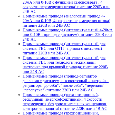
20мА или 0-10В с функцией самовозврата , 4
сокрости перемещения штока) питание 220В или
24В AC
Применяемые привода (аналоговый привод 4-
20мА или 0-10В, 4 сокрости перемещения штока)
питание 220В или 24В AC
Применяемые привода (интеллектуальный 4-20мА
или 0-10В - привод с дисплеем) питание 220В или
24В AC
Применяемые привода (интеллектуальный для
системы ГВС или ОТП - привод с дисплеем)
питание 220В или 24В AC
Применяемые привода (интеллектуальный для
системы ГВС или технологических задач -
настройка под крышкой привода) питание 220В
или 24В AC
Применяемые привода (привод-регулятор
давления с дисплеем, высокоточный - настройка
регулятора "до себя", "после себя", "перепада",
"перепуска") питание 220В или 24В AC
Применяемые привода (трехпозиционный,
бесшумный, энергоэффективный, 4 скорости
перемещения, без дополнительных концевиков,
электронная защита) питание 220В или 24В AC
Применяемые привода (трехпозиционный,