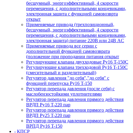
бесшумный, энергоэффективный, 4 скорости
перемещения, с дополнительными концевиками,
электронная защита с функцией самовозврта
открыт
Применяемые привода (трехпозиционный,
бесшумный, энергоэффективный, 4 скорости
перемещения, с дополнительными концевиками,
электронная защита) питание 220В или 24В AC
Применяемые привода все серии с
дополнительной функцией самовозврата
(положение при проподании питания открыт
Регулирующие клапана двухходовые Ру16 T-150С
Регулирующие клапана трехходовой Ру16 T-150С
(смесительный и разделительный)
Регулятор давления "до себя","до себя" с
функцией перепуска Ру16 T-150
Регулятор перепада давления (после себя) c
маслобензостойкими уплотнителями
Регулятор перепада давления прямого действия
ВРДП Ру16 T-220 пар
Регулятор перепада давления прямого действия
ВРДП Ру25 T-220 пар
Регулятор перепада давления прямого действия
ВРПД Ру16 T-150
- КПСР