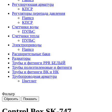
Регулирующая арматура
КПСР
Регуляторы перепада давления
Flamco
КПСР
Счетчики воды
ПУЛЬС
Счетчики тепла
ПУЛЬС
Электроприводы
Flamco
Расширительные баки
Радиаторы
Трубы и фитинги PPR БЕЛЫЙ
Трубы полиэтиленовые и фитинги
Трубы и фитинги ВК и НК
Трубопроводная арматура
Цветлит
Фильтр
Control Box SK-747