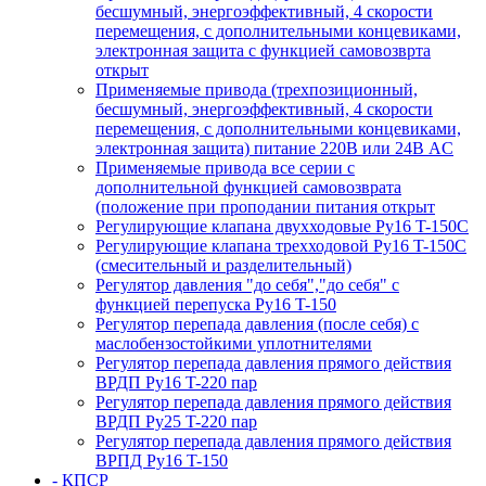
бесшумный, энергоэффективный, 4 скорости
перемещения, с дополнительными концевиками,
электронная защита с функцией самовозврта
открыт
Применяемые привода (трехпозиционный,
бесшумный, энергоэффективный, 4 скорости
перемещения, с дополнительными концевиками,
электронная защита) питание 220В или 24В AC
Применяемые привода все серии с
дополнительной функцией самовозврата
(положение при проподании питания открыт
Регулирующие клапана двухходовые Ру16 T-150С
Регулирующие клапана трехходовой Ру16 T-150С
(смесительный и разделительный)
Регулятор давления "до себя","до себя" с
функцией перепуска Ру16 T-150
Регулятор перепада давления (после себя) c
маслобензостойкими уплотнителями
Регулятор перепада давления прямого действия
ВРДП Ру16 T-220 пар
Регулятор перепада давления прямого действия
ВРДП Ру25 T-220 пар
Регулятор перепада давления прямого действия
ВРПД Ру16 T-150
- КПСР