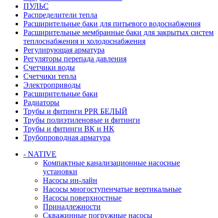
ПУЛЬС
Распределители тепла
Расширительные баки для питьевого водоснабжения
Расширительные мембранные баки для закрытых систем
теплоснабжения и холодоснабжения
Регулирующая арматура
Регуляторы перепада давления
Счетчики воды
Счетчики тепла
Электроприводы
Расширительные баки
Радиаторы
Трубы и фитинги PPR БЕЛЫЙ
Трубы полиэтиленовые и фитинги
Трубы и фитинги ВК и НК
Трубопроводная арматура
- NATIVE
Компактные канализационные насосные
установки
Насосы ин-лайн
Насосы многоступенчатые вертикальные
Насосы поверхностные
Принадлежности
Скважинные погружные насосы