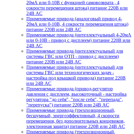
20мА или 0-10В с функцией самовозврата , 4
сокрости перемещения штока) питание 220В или
24В AC
Применяемые привода (аналоговый привод 4-
20мА или 0-10В, 4 сокрости перемещения штока)
питание 220В или 24В AC
Применяемые привода (интеллектуальный 4-20мА
или 0-10В - привод с дисплеем) питание 220В или
24В AC
Применяемые привода (интеллектуальный для
системы ГВС или ОТП - привод с дисплеем)
питание 220В или 24В AC
Применяемые привода (интеллектуальный для
системы ГВС или технологических задач -
настройка под крышкой привода) питание 220В
или 24В AC
Применяемые привода (привод-регулятор
давления с дисплеем, высокоточный - настройка
регулятора "до себя", "после себя", "перепада",
"перепуска") питание 220В или 24В AC
Применяемые привода (трехпозиционный,
бесшумный, энергоэффективный, 4 скорости
перемещения, без дополнительных концевиков,
электронная защита) питание 220В или 24В AC
Применяемые привода (трехпозиционный,