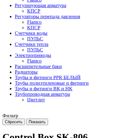
Регулирующая арматура
КПСР
Регуляторы перепада давления
Flamco
КПСР
Счетчики воды
ПУЛЬС
Счетчики тепла
ПУЛЬС
Электроприводы
Flamco
Расширительные баки
Радиаторы
Трубы и фитинги PPR БЕЛЫЙ
Трубы полиэтиленовые и фитинги
Трубы и фитинги ВК и НК
Трубопроводная арматура
Цветлит
Фильтр
Control Box SK-806