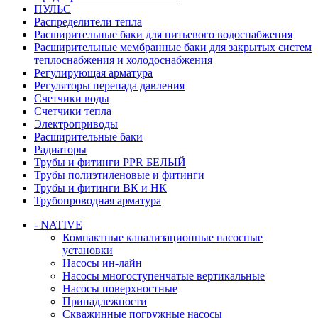
ПУЛЬС
Распределители тепла
Расширительные баки для питьевого водоснабжения
Расширительные мембранные баки для закрытых систем
теплоснабжения и холодоснабжения
Регулирующая арматура
Регуляторы перепада давления
Счетчики воды
Счетчики тепла
Электроприводы
Расширительные баки
Радиаторы
Трубы и фитинги PPR БЕЛЫЙ
Трубы полиэтиленовые и фитинги
Трубы и фитинги ВК и НК
Трубопроводная арматура
- NATIVE
Компактные канализационные насосные
установки
Насосы ин-лайн
Насосы многоступенчатые вертикальные
Насосы поверхностные
Принадлежности
Скважинные погружные насосы