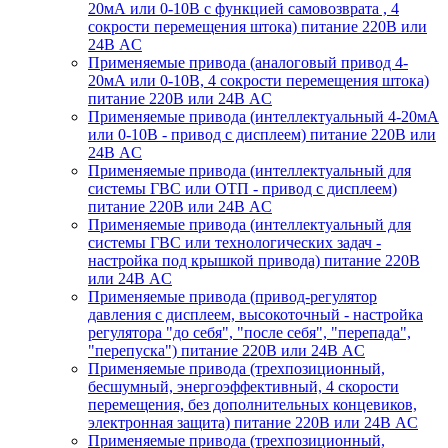
20мА или 0-10В с функцией самовозврата , 4
сокрости перемещения штока) питание 220В или
24В AC
Применяемые привода (аналоговый привод 4-
20мА или 0-10В, 4 сокрости перемещения штока)
питание 220В или 24В AC
Применяемые привода (интеллектуальный 4-20мА
или 0-10В - привод с дисплеем) питание 220В или
24В AC
Применяемые привода (интеллектуальный для
системы ГВС или ОТП - привод с дисплеем)
питание 220В или 24В AC
Применяемые привода (интеллектуальный для
системы ГВС или технологических задач -
настройка под крышкой привода) питание 220В
или 24В AC
Применяемые привода (привод-регулятор
давления с дисплеем, высокоточный - настройка
регулятора "до себя", "после себя", "перепада",
"перепуска") питание 220В или 24В AC
Применяемые привода (трехпозиционный,
бесшумный, энергоэффективный, 4 скорости
перемещения, без дополнительных концевиков,
электронная защита) питание 220В или 24В AC
Применяемые привода (трехпозиционный,