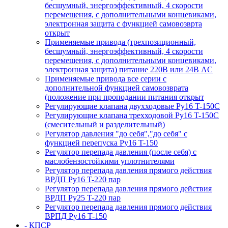
бесшумный, энергоэффективный, 4 скорости
перемещения, с дополнительными концевиками,
электронная защита с функцией самовозврта
открыт
Применяемые привода (трехпозиционный,
бесшумный, энергоэффективный, 4 скорости
перемещения, с дополнительными концевиками,
электронная защита) питание 220В или 24В AC
Применяемые привода все серии с
дополнительной функцией самовозврата
(положение при проподании питания открыт
Регулирующие клапана двухходовые Ру16 T-150С
Регулирующие клапана трехходовой Ру16 T-150С
(смесительный и разделительный)
Регулятор давления "до себя","до себя" с
функцией перепуска Ру16 T-150
Регулятор перепада давления (после себя) c
маслобензостойкими уплотнителями
Регулятор перепада давления прямого действия
ВРДП Ру16 T-220 пар
Регулятор перепада давления прямого действия
ВРДП Ру25 T-220 пар
Регулятор перепада давления прямого действия
ВРПД Ру16 T-150
- КПСР